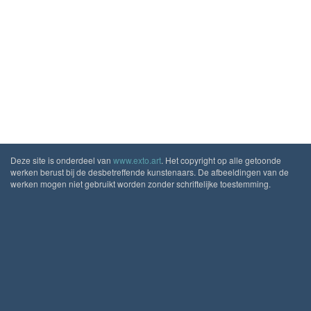
Deze site is onderdeel van
www.exto.art
. Het copyright op alle getoonde
werken berust bij de desbetreffende kunstenaars. De afbeeldingen van de
werken mogen niet gebruikt worden zonder schriftelijke toestemming.