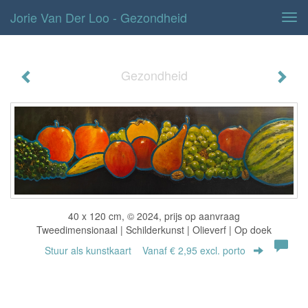
Jorie Van Der Loo - Gezondheid
Tog
navi
Gezondheid
40 x 120 cm, © 2024, prijs op aanvraag
Tweedimensionaal | Schilderkunst | Olieverf | Op doek
Stuur als kunstkaart
Vanaf € 2,95 excl. porto