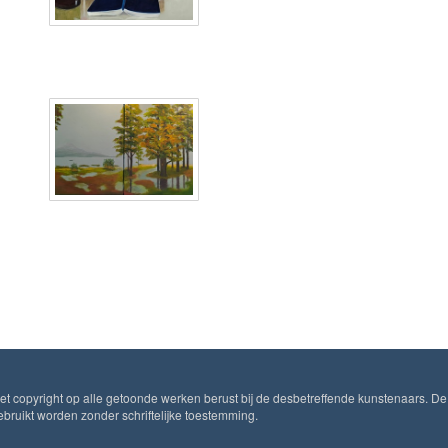
Het copyright op alle getoonde werken berust bij de desbetreffende kunstenaars. De
ruikt worden zonder schriftelijke toestemming.