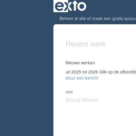
Beheer je site
of
maak een gratis accou
Recent werk
Nieuwe werken
uit 2025 tot 2026
(klik op de afbeeld
stuur een bericht
2026
Bos bij Rhenen