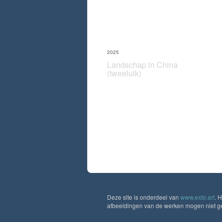
2025
Landschap in China
(tweeluik)
Deze site is onderdeel van
www.exto.art
. 
afbeeldingen van de werken mogen niet geb