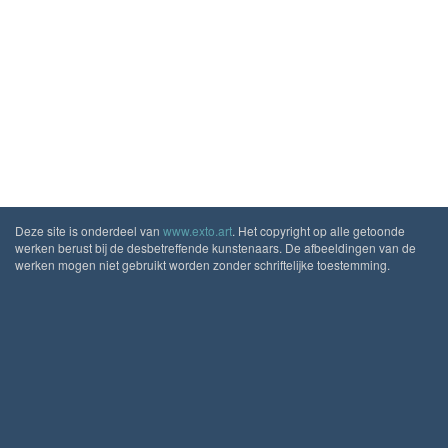
Deze site is onderdeel van
www.exto.art
. Het copyright op alle getoonde
werken berust bij de desbetreffende kunstenaars. De afbeeldingen van de
werken mogen niet gebruikt worden zonder schriftelijke toestemming.