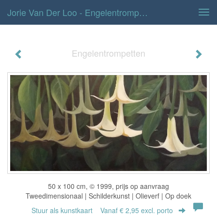
Jorie Van Der Loo - Engelentrompetten
Tog
navi
Engelentrompetten
50 x 100 cm, © 1999, prijs op aanvraag
Tweedimensionaal | Schilderkunst | Olieverf | Op doek
Stuur als kunstkaart
Vanaf € 2,95 excl. porto