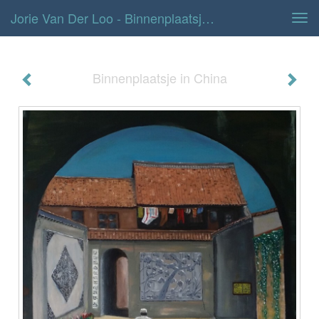
Jorie Van Der Loo - Binnenplaatsje In China
Tog
navi
Binnenplaatsje in China