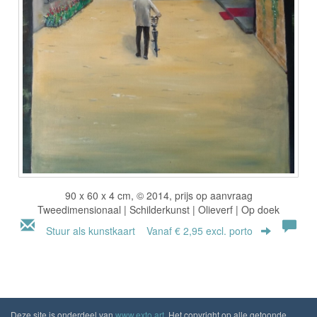
90 x 60 x 4 cm, © 2014, prijs op aanvraag
Tweedimensionaal | Schilderkunst | Olieverf | Op doek
Stuur als kunstkaart
Vanaf € 2,95 excl. porto
Deze site is onderdeel van
www.exto.art
. Het copyright op alle getoonde