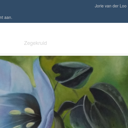
Jorie van der Loo
nt aan
.
Zegekruid