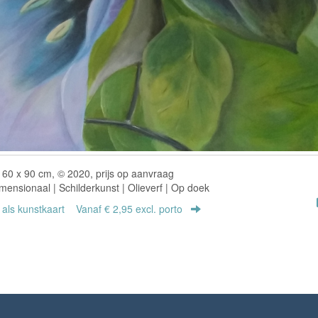
60 x 90 cm, © 2020, prijs op aanvraag
ensionaal | Schilderkunst | Olieverf | Op doek
r als kunstkaart
Vanaf € 2,95 excl. porto