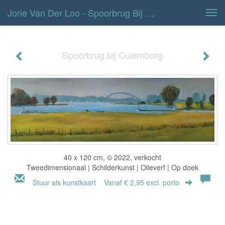
Jorie Van Der Loo - Spoorbrug Bij Culemborg
Tog
navi
Spoorbrug bij Culemborg
40 x 120 cm, © 2022, verkocht
Tweedimensionaal | Schilderkunst | Olieverf | Op doek
Stuur als kunstkaart
Vanaf € 2,95 excl. porto