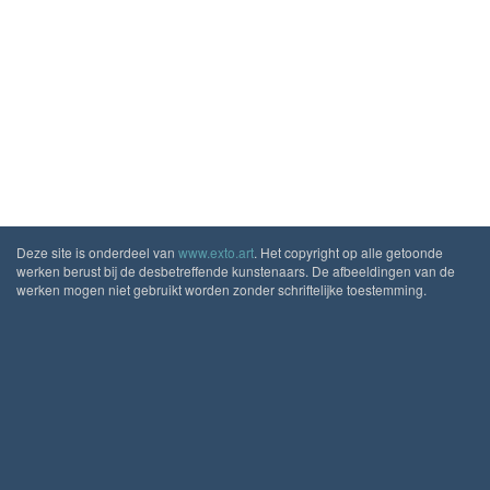
Deze site is onderdeel van
www.exto.art
. Het copyright op alle getoonde
werken berust bij de desbetreffende kunstenaars. De afbeeldingen van de
werken mogen niet gebruikt worden zonder schriftelijke toestemming.