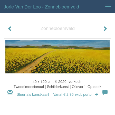
Jorie Van Der Loo - Zonnebloemveld
Tog
navi
Zonnebloemveld
40 x 120 cm, © 2020, verkocht
Tweedimensionaal | Schilderkunst | Olieverf | Op doek
Stuur als kunstkaart
Vanaf € 2,95 excl. porto