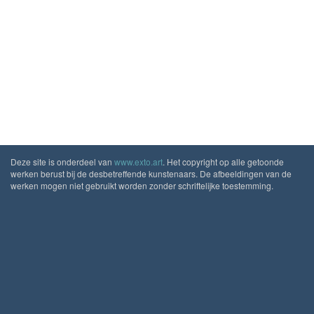
Deze site is onderdeel van
www.exto.art
. Het copyright op alle getoonde
werken berust bij de desbetreffende kunstenaars. De afbeeldingen van de
werken mogen niet gebruikt worden zonder schriftelijke toestemming.