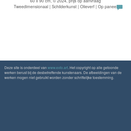
60 x 90 cm, © 2024, prijs op aanvraag
Tweedimensionaal | Schilderkunst | Olieverf | Op paneel
Deze site is onderdeel van
www.exto.art
. Het copyright op alle getoonde
werken berust bij de desbetreffende kunstenaars. De afbeeldingen van de
werken mogen niet gebruikt worden zonder schriftelijke toestemming.