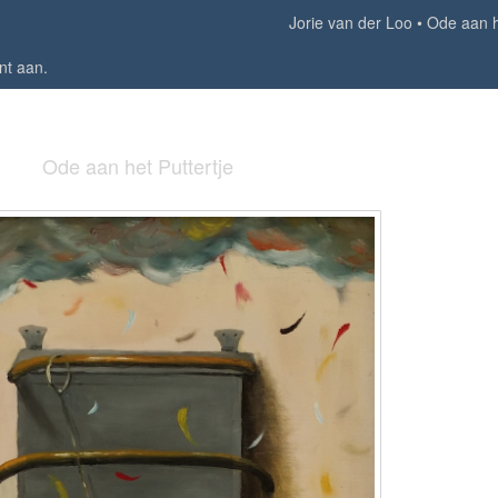
Jorie van der Loo
Ode aan h
nt aan
.
Ode aan het Puttertje