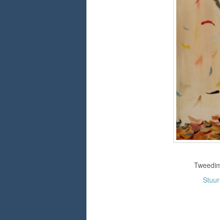
Tweedime
Stuu