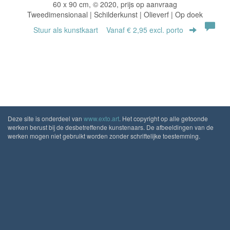
60 x 90 cm, © 2020, prijs op aanvraag
Tweedimensionaal | Schilderkunst | Olieverf | Op doek
Stuur als kunstkaart
Vanaf € 2,95 excl. porto
Deze site is onderdeel van
www.exto.art
. Het copyright op alle getoonde
werken berust bij de desbetreffende kunstenaars. De afbeeldingen van de
werken mogen niet gebruikt worden zonder schriftelijke toestemming.