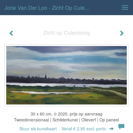
Jorie Van Der Loo - Zicht Op Culemborg
Tog
navi
Zicht op Culemborg
30 x 60 cm, © 2020, prijs op aanvraag
Tweedimensionaal | Schilderkunst | Olieverf | Op paneel
Stuur als kunstkaart
Vanaf € 2,95 excl. porto