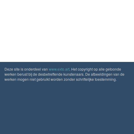
Deze site is onderdeel van
www.exto.art
. Het copyright op alle getoonde
werken berust bij de desbetreffende kunstenaars. De afbeeldingen van de
werken mogen niet gebruikt worden zonder schriftelijke toestemming.