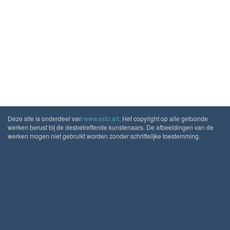
Deze site is onderdeel van
www.exto.art
. Het copyright op alle getoonde
werken berust bij de desbetreffende kunstenaars. De afbeeldingen van de
werken mogen niet gebruikt worden zonder schriftelijke toestemming.