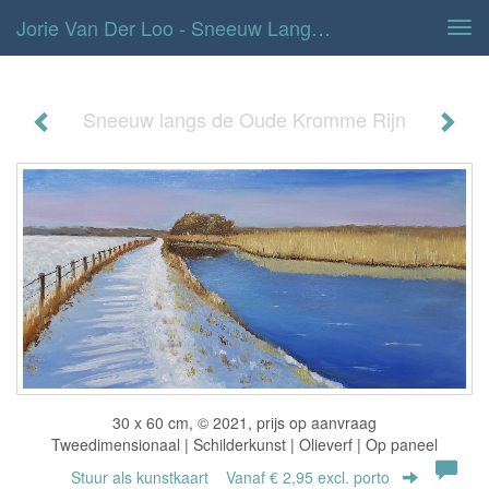
Jorie Van Der Loo - Sneeuw Langs De Oude Kromme Rijn
Tog
navi
Sneeuw langs de Oude Kromme Rijn
30 x 60 cm, © 2021, prijs op aanvraag
Tweedimensionaal | Schilderkunst | Olieverf | Op paneel
Stuur als kunstkaart
Vanaf € 2,95 excl. porto